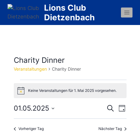
Zum
Lions Club
Inhalt
Dietzenbach
springen
Charity Dinner
Veranstaltungen
Charity Dinner
Veranstaltungen
Keine Veranstaltungen für 1. Mai 2025 vorgesehen.
Hinweis
für
01.05.2025
Vera
Veranst
Suche
1.
Tag
Datum
Ansi
Suche
Mai
wählen.
Vorheriger Tag
Nächster Tag
Navi
und
2025