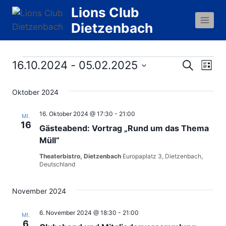
Zum
Lions Club
Inhalt
Dietzenbach
springen
Veranstaltungen
16.10.2024
 - 
05.02.2025
Ver
Verans
Suche
Liste
Datum
Ans
Suche
Oktober 2024
wählen.
Nav
und
16. Oktober 2024 @ 17:30
-
21:00
MI.
16
Gästeabend: Vortrag „Rund um das Thema
Ansich
Müll“
Naviga
Theaterbistro, Dietzenbach
Europaplatz 3, Dietzenbach,
Deutschland
November 2024
6. November 2024 @ 18:30
-
21:00
MI.
6