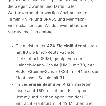
gespendete hochwertige Laufschuhe freuen;
die Sieger, Zweiten und Dritten aller
Wettbewerbe über wertige Sachpreise der
Firmen KNIPP und BRASS und Mehrfach-
Eintrittskarten zum Waldschwimmbad der
Stadtwerke Dietzenbach.
Die meisten der
424
Zieleinläufer
stellten
mit
86
die Ernst-Reuter-Schule
Dietzenbach (ERS), gefolgt von der
Heinrich-Mann-Schule (HMS) mit
78
, der
Rudolf-Steiner-Schule (RSS) mit
41
und der
Montessori-Schule mit
31
. I
Im
Jedermannlauf über 4 km
starteten
insgesamt
150
Teilnehmer. Es siegten
Jeremy und Nathan Appel von der LG
Eintracht Frankfurt in 14:49 Minuten und