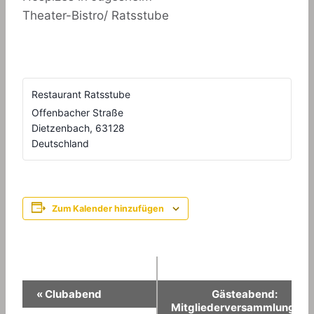
Theater-Bistro/ Ratsstube
Restaurant Ratsstube
Offenbacher Straße
Dietzenbach
,
63128
Deutschland
Zum Kalender hinzufügen
Veranstaltung-
«
Clubabend
Gästeabend:
Mitgliederversammlung