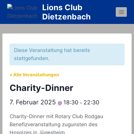
Zum
Lions Club
Inhalt
Dietzenbach
springen
Diese Veranstaltung hat bereits
stattgefunden.
« Alle Veranstaltungen
Charity-Dinner
7. Februar 2025
18:30
22:30
@
–
Charity-Dinner mit Rotary Club Rodgau
Benefizveranstaltung zugunsten des
Hospizes in Jügesheim