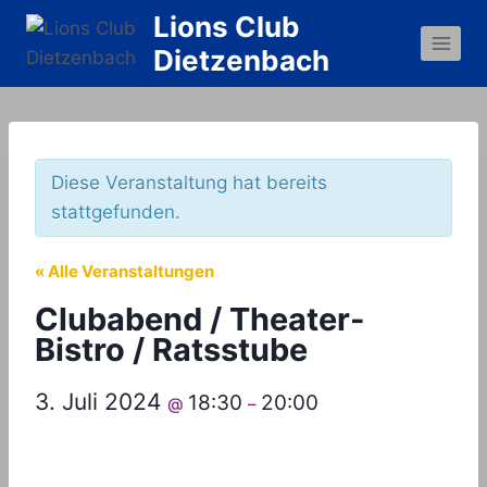
Zum
Lions Club
Inhalt
Dietzenbach
springen
Diese Veranstaltung hat bereits
stattgefunden.
« Alle Veranstaltungen
Clubabend / Theater-
Bistro / Ratsstube
3. Juli 2024
18:30
20:00
@
–