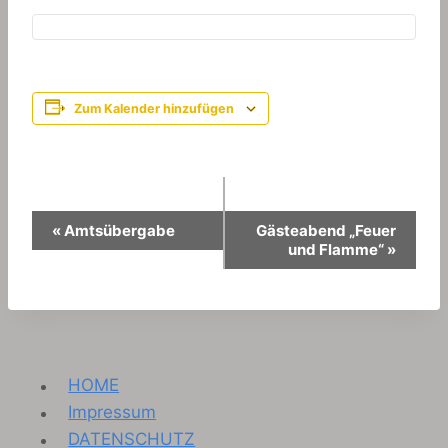
Zum Kalender hinzufügen
Veranstaltung-
«
Amtsübergabe
Gästeabend „Feuer
und Flamme“
»
Navigation
HOME
Impressum
DATENSCHUTZ