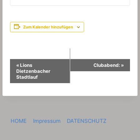
Zum Kalender hinzufügen
Veranstaltung-
«
Lions
Clubabend:
»
Dietzenbacher
Navigation
Stadtlauf
HOME
Impressum
DATENSCHUTZ