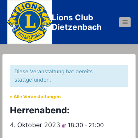
Zum
Inhalt
Lions Club
springen
Dietzenbach
Diese Veranstaltung hat bereits
stattgefunden.
« Alle Veranstaltungen
Herrenabend:
4. Oktober 2023
18:30
21:00
@
–