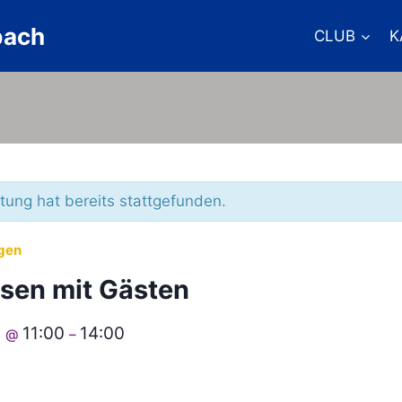
bach
CLUB
K
tung hat bereits stattgefunden.
ngen
sen mit Gästen
4
11:00
14:00
@
–