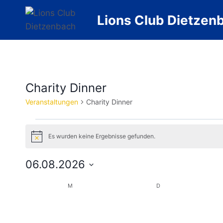
Zum
Lions Club Dietzen
Inhalt
springen
Charity Dinner
Veranstaltungen
Charity Dinner
Veranstaltungen
Es wurden keine Ergebnisse gefunden.
Hinweis
06.08.2026
Datum
Kalender
M
MONTAG
D
DIENSTAG
wählen.
0
0
27
28
von
Veranstaltungen
Veranstaltungen
0
0
3
4