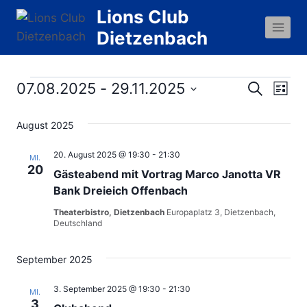
Zum
Lions Club
Inhalt
Dietzenbach
springen
Veranstaltungen
07.08.2025
 - 
29.11.2025
Ver
Verans
Suche
Liste
Datum
Ans
Suche
August 2025
wählen.
Nav
und
20. August 2025 @ 19:30
-
21:30
MI.
20
Gästeabend mit Vortrag Marco Janotta VR
Ansich
Bank Dreieich Offenbach
Naviga
Theaterbistro, Dietzenbach
Europaplatz 3, Dietzenbach,
Deutschland
September 2025
3. September 2025 @ 19:30
-
21:30
MI.
3