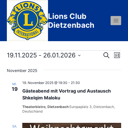
Zum
Inhalt
Lions Club
springen
Dietzenbach
Veranstaltungen
19.11.2025
 - 
26.01.2026
Ver
Verans
Suche
Liste
Datum
Ans
Suche
November 2025
wählen.
Nav
und
19. November 2025 @ 19:30
-
21:30
MI.
19
Gästeabend mit Vortrag und Austausch
Ansich
Shkelqim Maloku
Naviga
Theaterbistro, Dietzenbach
Europaplatz 3, Dietzenbach,
Deutschland
SA.